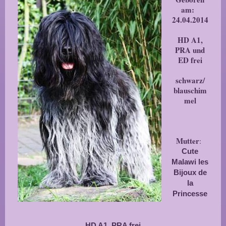
am:
24.04.2014
HD A1,
PRA und
ED frei
schwarz/
blauschim
mel
Mutter
:
Cute
Malawi les
Bijoux de
la
Princesse
HD A1, PRA frei